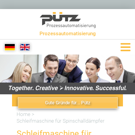
Prozessautomatisierung
+49 6581 9299 0
info[at]puetzgroup.de
Gute Gründe für... Pütz
Home
>
Schleifmaschine für Spinschalldämpfer
Schleifmaschine für