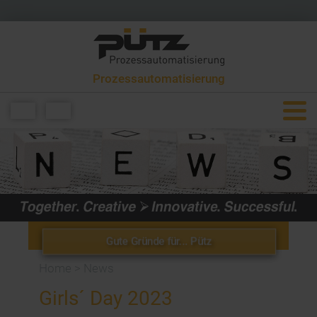
Prozessautomatisierung
+49 6581 9299 0
info[at]puetzgroup.de
Gute Gründe für... Pütz
Home
>
News
Girls´ Day 2023