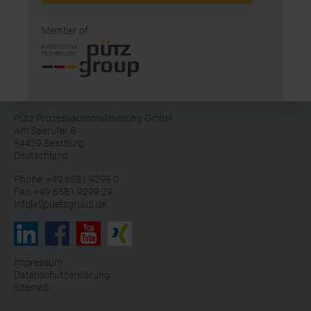
Member of
Pütz Prozessautomatisierung GmbH
Am Saarufer 8
54439 Saarburg
Deutschland
Phone: +49 6581 9299 0
Fax: +49 6581 9299 29
info[at]puetzgroup.de
Impressum
Datenschutzerklärung
Sitemap